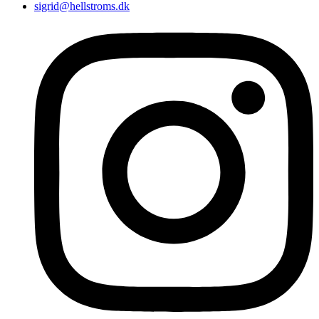
sigrid@hellstroms.dk