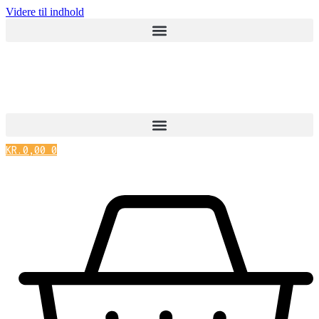
Videre til indhold
KR.
0,00
0