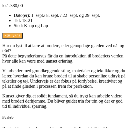
kr.
1.380,00
Dato(er): 1. sept./ 8. sept. / 22- sept. og 29. sept.
Tid: 18-21
Sted: Knap og Lap
KØB VARE
Har du lyst til at lære at brodere, eller genopdage glæden ved nål og
tråd?
På dette begynderkursus får du en introduktion til broderiets verden,
hvor alle kan være med uanset erfaring.
Vi arbejder med grundlæggende sting, materialer og teknikker og du
lærer, hvordan du kan bruge broderi til at skabe personlige udtryk på
tekstiler og tøj. Undervejs er der fokus på fordybelse, kreativitet og
på at finde glæden i processen frem for perfektion.
Kurset giver dig et solidt fundament, så du trygt kan arbejde videre
med broderi derhjemme. Du bliver guidet trin for trin og der er god
tid til individuel sparring.
Forløb