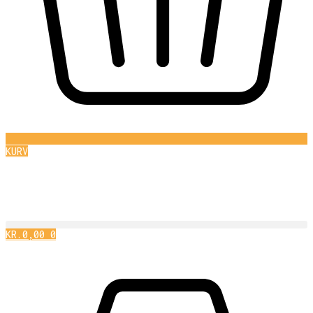
KURV
KR.
0,00
0