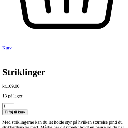
Kurv
Striklinger
kr.
109,00
13 på lager
Striklinger
antal
Tilføj til kurv
Med striklingerne kan du let holde styr på hvilken størrelse pind du
strikker/hækler med. Måske har dit projekt holdt en pause og du har