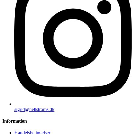
sigrid@hellstroms.dk
Information
Handelsbetingelser